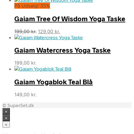
På Udsalg! 35%
pris
pris
var:
er:
Gaiam Tree Of Wisdom Yoga Taske
250,00 kr..
149,00 kr..
Den
Den
199,00
kr.
129,00
kr.
oprindelige
aktuelle
pris
pris
Gaiam Watercress Yoga Taske
var:
er:
199,00 kr..
129,00 kr..
199,00
kr.
Gaiam Yogablok Teal Blå
149,00
kr.
© SuperSet.dk
×
×
×