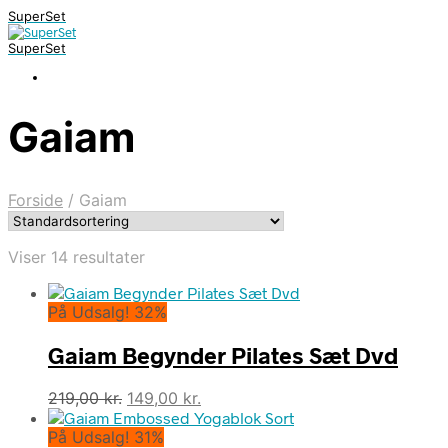
SuperSet
SuperSet
Gaiam
Forside
/
Gaiam
Viser 14 resultater
På Udsalg! 32%
Gaiam Begynder Pilates Sæt Dvd
Den
Den
219,00
kr.
149,00
kr.
oprindelige
aktuelle
På Udsalg! 31%
pris
pris