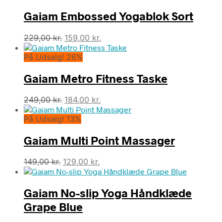
var:
er:
Gaiam Embossed Yogablok Sort
219,00 kr..
149,00 kr..
Den
Den
229,00
kr.
159,00
kr.
oprindelige
aktuelle
På Udsalg! 26%
pris
pris
var:
er:
Gaiam Metro Fitness Taske
229,00 kr..
159,00 kr..
Den
Den
249,00
kr.
184,00
kr.
oprindelige
aktuelle
På Udsalg! 13%
pris
pris
var:
er:
Gaiam Multi Point Massager
249,00 kr..
184,00 kr..
Den
Den
149,00
kr.
129,00
kr.
oprindelige
aktuelle
pris
pris
Gaiam No-slip Yoga Håndklæde
var:
er:
149,00 kr..
129,00 kr..
Grape Blue