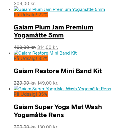
309,00
kr.
På Udsalg! 22%
Gaiam Plum Jam Premium
Yogamåtte 5mm
Den
Den
400,00
kr.
314,00
kr.
oprindelige
aktuelle
På Udsalg! 35%
pris
pris
var:
er:
Gaiam Restore Mini Band Kit
400,00 kr..
314,00 kr..
Den
Den
229,00
kr.
149,00
kr.
oprindelige
aktuelle
På Udsalg! 35%
pris
pris
var:
er:
Gaiam Super Yoga Mat Wash
229,00 kr..
149,00 kr..
Yogamåtte Rens
Den
Den
200,00
kr.
130,00
kr.