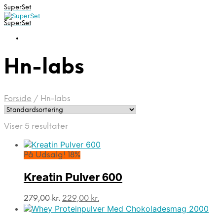
SuperSet
SuperSet
Hn-labs
Forside
/
Hn-labs
Viser 5 resultater
På Udsalg! 18%
Kreatin Pulver 600
Den
Den
279,00
kr.
229,00
kr.
oprindelige
aktuelle
pris
pris