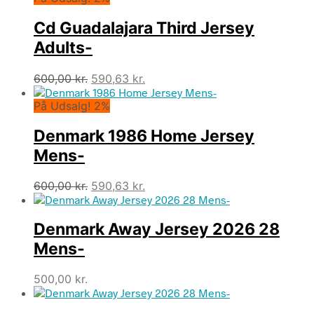
Cd Guadalajara Third Jersey
Adults-
Den
Den
600,00
kr.
590,63
kr.
oprindelige
aktuelle
På Udsalg! 2%
pris
pris
var:
er:
Denmark 1986 Home Jersey
600,00 kr..
590,63 kr..
Mens-
Den
Den
600,00
kr.
590,63
kr.
oprindelige
aktuelle
pris
pris
Denmark Away Jersey 2026 28
var:
er:
600,00 kr..
590,63 kr..
Mens-
500,00
kr.