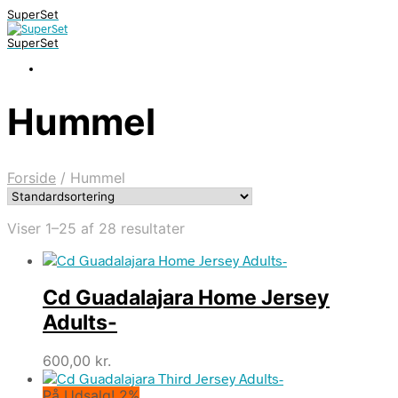
SuperSet
SuperSet
Hummel
Forside
/
Hummel
Viser 1–25 af 28 resultater
Cd Guadalajara Home Jersey
Adults-
600,00
kr.
På Udsalg! 2%