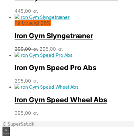
445,00
kr.
På Udsalg! 26%
Iron Gym Slyngetræner
Den
Den
399,00
kr.
295,00
kr.
oprindelige
aktuelle
pris
pris
Iron Gym Speed Pro Abs
var:
er:
399,00 kr..
295,00 kr..
295,00
kr.
Iron Gym Speed Wheel Abs
395,00
kr.
© SuperSet.dk
×