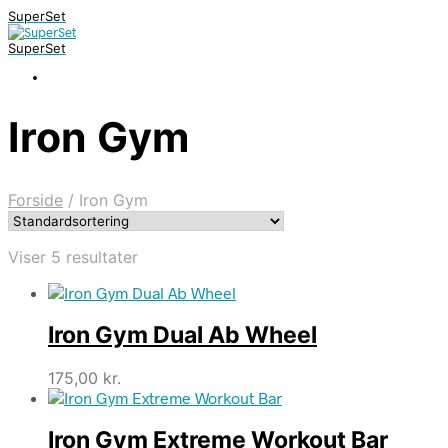
SuperSet
SuperSet
Iron Gym
Forside
/
Iron Gym
Viser 5 resultater
Iron Gym Dual Ab Wheel
175,00
kr.
Iron Gym Extreme Workout Bar