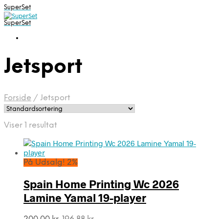
SuperSet
SuperSet
Jetsport
Forside
/
Jetsport
Viser 1 resultat
På Udsalg! 2%
Spain Home Printing Wc 2026
Lamine Yamal 19-player
Den
Den