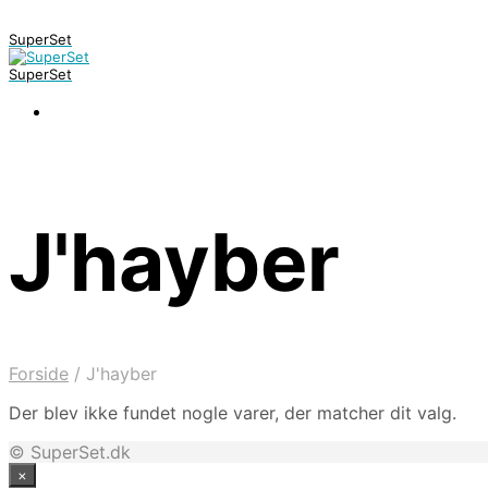
SuperSet
SuperSet
J'hayber
Forside
/
J'hayber
Der blev ikke fundet nogle varer, der matcher dit valg.
© SuperSet.dk
×