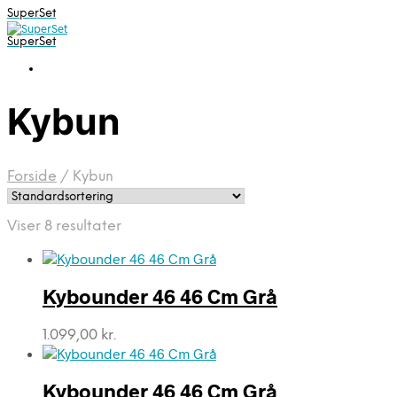
SuperSet
SuperSet
Kybun
Forside
/
Kybun
Viser 8 resultater
Kybounder 46 46 Cm Grå
1.099,00
kr.
Kybounder 46 46 Cm Grå