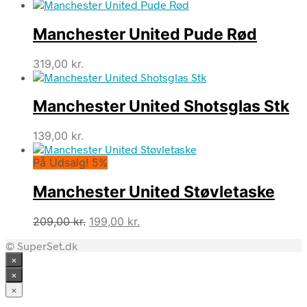
Manchester United Pude Rød
319,00
kr.
Manchester United Shotsglas Stk
139,00
kr.
På Udsalg! 5%
Manchester United Støvletaske
Den
Den
209,00
kr.
199,00
kr.
oprindelige
aktuelle
© SuperSet.dk
pris
pris
×
var:
er:
209,00 kr..
199,00 kr..
×
×