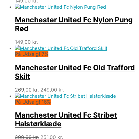
149,00
kr.
Manchester United Fc Nylon Pung
Rød
149,00
kr.
På Udsalg! 7%
Manchester United Fc Old Trafford
Skilt
Den
Den
269,00
kr.
249,00
kr.
oprindelige
aktuelle
På Udsalg! 16%
pris
pris
var:
er:
Manchester United Fc Stribet
269,00 kr..
249,00 kr..
Halstørklæde
Den
Den
299,00
kr.
251,00
kr.