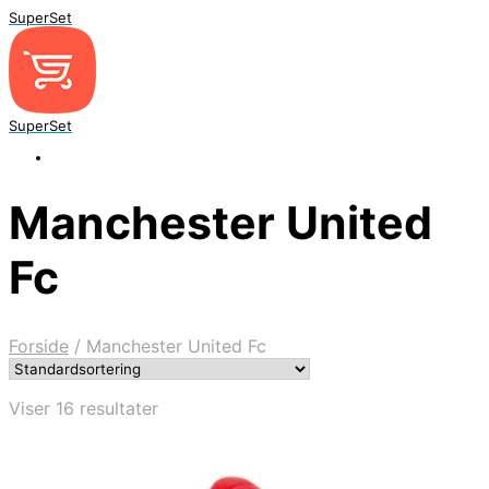
SuperSet
SuperSet
Manchester United
Fc
Forside
/
Manchester United Fc
Viser 16 resultater