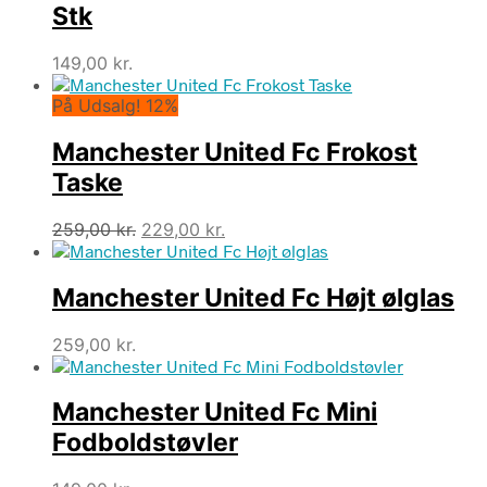
Stk
149,00
kr.
På Udsalg! 12%
Manchester United Fc Frokost
Taske
Den
Den
259,00
kr.
229,00
kr.
oprindelige
aktuelle
pris
pris
Manchester United Fc Højt ølglas
var:
er:
259,00 kr..
229,00 kr..
259,00
kr.
Manchester United Fc Mini
Fodboldstøvler