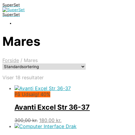
SuperSet
SuperSet
Mares
Forside
/
Mares
Viser 18 resultater
På Udsalg! 40%
Avanti Excel Str 36-37
Den
Den
300,00
kr.
180,00
kr.
oprindelige
aktuelle
pris
pris