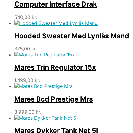
var:
er:
Computer Interface Drak
300,00 kr..
180,00 kr..
540,00
kr.
Hooded Sweater Med Lynlås Mand
375,00
kr.
Mares Trin Regulator 15x
1.499,00
kr.
Mares Bcd Prestige Mrs
3.999,00
kr.
Mares Dykker Tank Net 5l