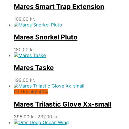
Mares Smart Trap Extension
109,00
kr.
Mares Snorkel Pluto
180,00
kr.
Mares Taske
199,00
kr.
På Udsalg! 40%
Mares Trilastic Glove Xx-small
Den
Den
395,00
kr.
237,00
kr.
oprindelige
aktuelle
pris
pris