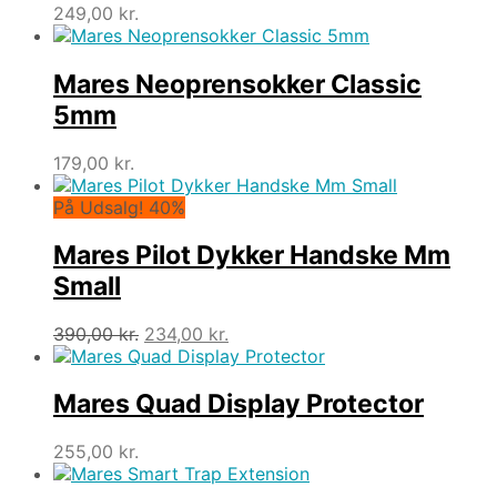
249,00
kr.
Mares Neoprensokker Classic
5mm
179,00
kr.
På Udsalg! 40%
Mares Pilot Dykker Handske Mm
Small
Den
Den
390,00
kr.
234,00
kr.
oprindelige
aktuelle
pris
pris
var:
er:
Mares Quad Display Protector
390,00 kr..
234,00 kr..
255,00
kr.