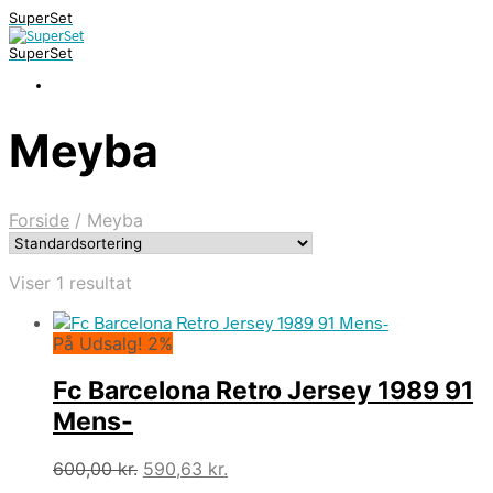
SuperSet
SuperSet
Meyba
Forside
/
Meyba
Viser 1 resultat
På Udsalg! 2%
Fc Barcelona Retro Jersey 1989 91
Mens-
Den
Den
600,00
kr.
590,63
kr.
oprindelige
aktuelle