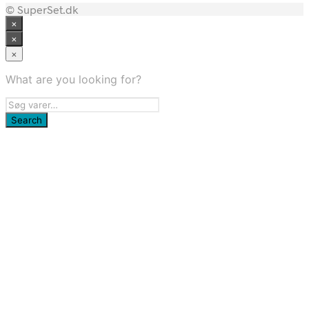
© SuperSet.dk
pris
pris
×
var:
er:
600,00 kr..
590,63 kr..
×
×
What are you looking for?