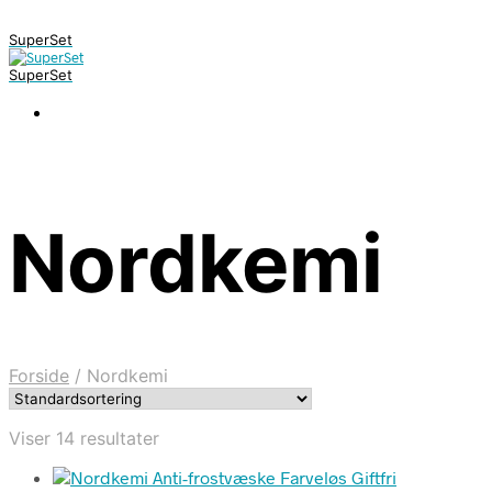
SuperSet
SuperSet
Nordkemi
Forside
/
Nordkemi
Viser 14 resultater