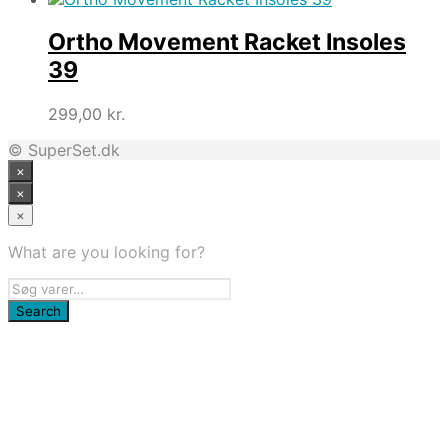
pris
pris
var:
er:
Ortho Movement Racket Insoles
299,00 kr..
219,00 kr..
39
299,00
kr.
© SuperSet.dk
×
×
×
What are you looking for?