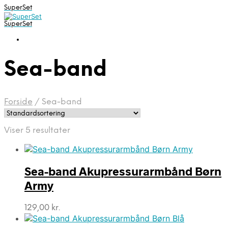
SuperSet
SuperSet
Sea-band
Forside
/
Sea-band
Viser 5 resultater
Sea-band Akupressurarmbånd Børn
Army
129,00
kr.