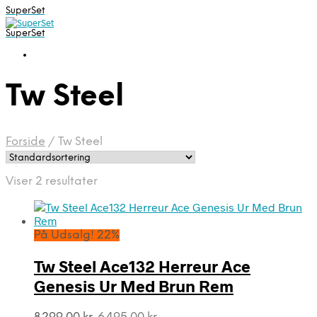
SuperSet
SuperSet
Tw Steel
Forside
/
Tw Steel
Viser 2 resultater
På Udsalg! 22%
Tw Steel Ace132 Herreur Ace
Genesis Ur Med Brun Rem
Den
Den