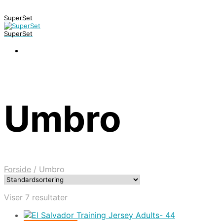
SuperSet
SuperSet
Umbro
Forside
/
Umbro
Viser 7 resultater