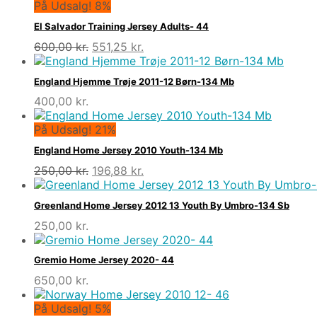
På Udsalg! 8%
El Salvador Training Jersey Adults- 44
Den
Den
600,00
kr.
551,25
kr.
oprindelige
aktuelle
pris
pris
England Hjemme Trøje 2011-12 Børn-134 Mb
var:
er:
400,00
kr.
600,00 kr..
551,25 kr..
På Udsalg! 21%
England Home Jersey 2010 Youth-134 Mb
Den
Den
250,00
kr.
196,88
kr.
oprindelige
aktuelle
pris
pris
Greenland Home Jersey 2012 13 Youth By Umbro-134 Sb
var:
er:
250,00
kr.
250,00 kr..
196,88 kr..
Gremio Home Jersey 2020- 44
650,00
kr.
På Udsalg! 5%