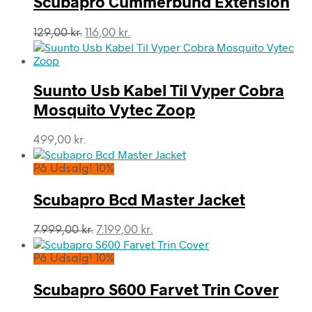
Scubapro Cummerbund Extension
Den
Den
129,00
kr.
116,00
kr.
oprindelige
aktuelle
pris
pris
var:
er:
Suunto Usb Kabel Til Vyper Cobra
129,00 kr..
116,00 kr..
Mosquito Vytec Zoop
499,00
kr.
På Udsalg! 10%
Scubapro Bcd Master Jacket
Den
Den
7.999,00
kr.
7.199,00
kr.
oprindelige
aktuelle
pris
pris
På Udsalg! 10%
var:
er:
7.999,00 kr..
7.199,00 kr..
Scubapro S600 Farvet Trin Cover