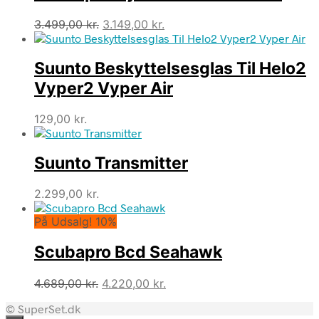
Den
Den
3.499,00
kr.
3.149,00
kr.
oprindelige
aktuelle
pris
pris
Suunto Beskyttelsesglas Til Helo2
var:
er:
3.499,00 kr..
3.149,00 kr..
Vyper2 Vyper Air
129,00
kr.
Suunto Transmitter
2.299,00
kr.
På Udsalg! 10%
Scubapro Bcd Seahawk
Den
Den
4.689,00
kr.
4.220,00
kr.
oprindelige
aktuelle
© SuperSet.dk
pris
pris