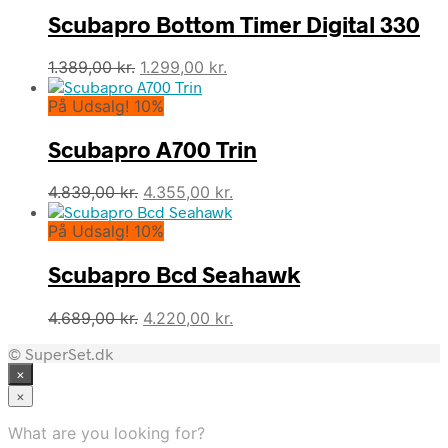
Scubapro Bottom Timer Digital 330
Den
Den
1.389,00
kr.
1.299,00
kr.
oprindelige
aktuelle
På Udsalg! 10%
pris
pris
var:
er:
Scubapro A700 Trin
1.389,00 kr..
1.299,00 kr..
Den
Den
4.839,00
kr.
4.355,00
kr.
oprindelige
aktuelle
På Udsalg! 10%
pris
pris
var:
er:
Scubapro Bcd Seahawk
4.839,00 kr..
4.355,00 kr..
Den
Den
4.689,00
kr.
4.220,00
kr.
oprindelige
aktuelle
© SuperSet.dk
pris
pris
×
var:
er:
4.689,00 kr..
4.220,00 kr..
×
What are you looking for?