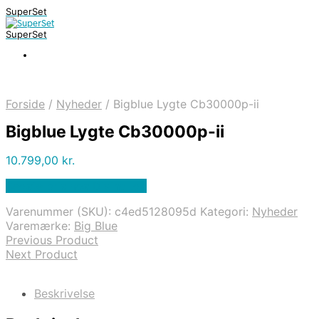
SuperSet
SuperSet
Forside
/
Nyheder
/
Bigblue Lygte Cb30000p-ii
Bigblue Lygte Cb30000p-ii
10.799,00
kr.
Bedste pris hos Diving .dk
Varenummer (SKU):
c4ed5128095d
Kategori:
Nyheder
Varemærke:
Big Blue
Previous Product
Next Product
Beskrivelse