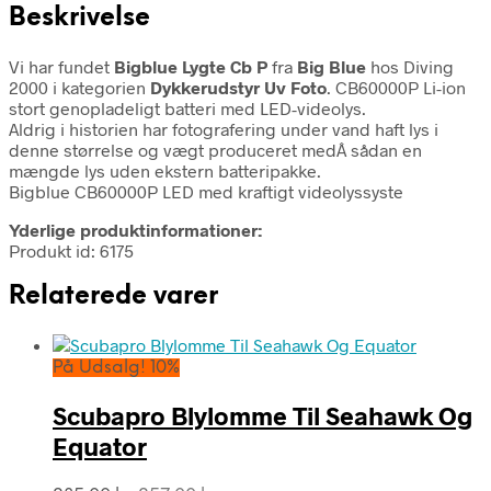
Beskrivelse
Vi har fundet
Bigblue Lygte Cb P
fra
Big Blue
hos Diving
2000 i kategorien
Dykkerudstyr Uv Foto
. CB60000P Li-ion
stort genopladeligt batteri med LED-videolys.
Aldrig i historien har fotografering under vand haft lys i
denne størrelse og vægt produceret medÂ sådan en
mængde lys uden ekstern batteripakke.
Bigblue CB60000P LED med kraftigt videolyssyste
Yderlige produktinformationer:
Produkt id: 6175
Relaterede varer
På Udsalg! 10%
Scubapro Blylomme Til Seahawk Og
Equator