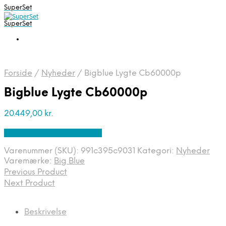
SuperSet
SuperSet
Forside
/
Nyheder
/
Bigblue Lygte Cb60000p
Bigblue Lygte Cb60000p
20.449,00
kr.
Bedste pris hos Diving .dk
Varenummer (SKU):
991c395c9031
Kategori:
Nyheder
Varemærke:
Big Blue
Previous Product
Next Product
Beskrivelse