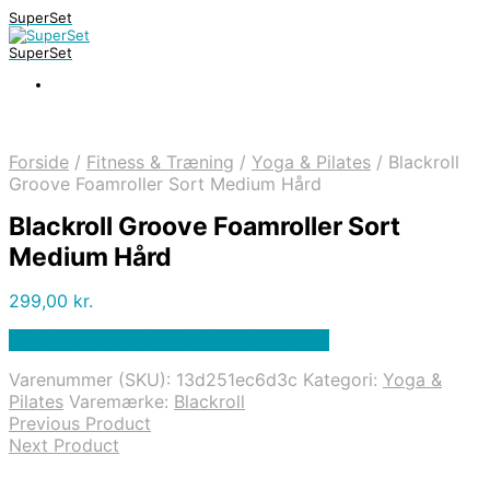
SuperSet
SuperSet
Forside
/
Fitness & Træning
/
Yoga & Pilates
/
Blackroll
Groove Foamroller Sort Medium Hård
Blackroll Groove Foamroller Sort
Medium Hård
299,00
kr.
Bedste pris hos Denintelligentekrop.dk
Varenummer (SKU):
13d251ec6d3c
Kategori:
Yoga &
Pilates
Varemærke:
Blackroll
Previous Product
Next Product