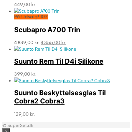
449,00
kr.
På Udsalg! 10%
Scubapro A700 Trin
Den
Den
4.839,00
kr.
4.355,00
kr.
oprindelige
aktuelle
pris
pris
var:
er:
Suunto Rem Til D4i Silikone
4.839,00 kr..
4.355,00 kr..
399,00
kr.
Suunto Beskyttelsesglas Til
Cobra2 Cobra3
129,00
kr.
© SuperSet.dk
×