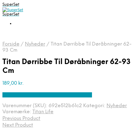
SuperSet
SuperSet
Forside
/
Nyheder
/
Titan Dørribbe Til Døråbninger 62-
93 Cm
Titan Dørribbe Til Døråbninger 62-93
Cm
189,00
kr.
Bedste pris hos Denintelligentekrop.dk
Varenummer (SKU):
692e512b61c2
Kategori:
Nyheder
Varemærke:
Titan Life
Previous Product
Next Product