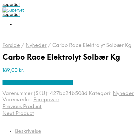
SuperSet
SuperSet
Forside
/
Nyheder
/
Carbo Race Elektrolyt Solbær Kg
Carbo Race Elektrolyt Solbær Kg
189,00
kr.
Bedste pris hos Purepower.dk
Varenummer (SKU):
427bc24b508d
Kategori:
Nyheder
Varemærke:
Purepower
Previous Product
Next Product
Beskrivelse