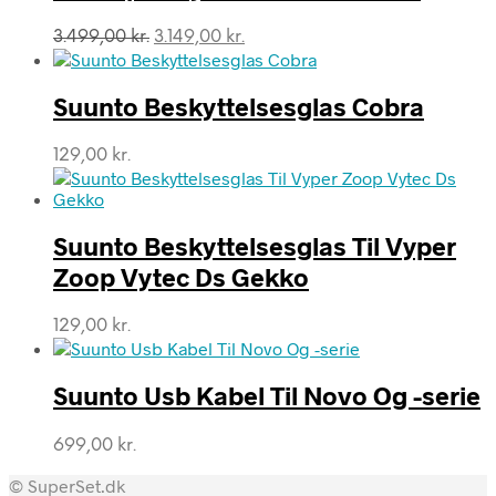
Den
Den
3.499,00
kr.
3.149,00
kr.
oprindelige
aktuelle
pris
pris
var:
er:
Suunto Beskyttelsesglas Cobra
3.499,00 kr..
3.149,00 kr..
129,00
kr.
Suunto Beskyttelsesglas Til Vyper
Zoop Vytec Ds Gekko
129,00
kr.
Suunto Usb Kabel Til Novo Og -serie
699,00
kr.
© SuperSet.dk