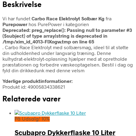
Beskrivelse
Vi har fundet
Carbo Race Elektrolyt Solbær Kg
fra
Purepower
hos PurePower i kategorien
Deprecated
: preg_replace(): Passing null to parameter #3
($subject) of type array|string is deprecated in
/tmp/xim_id_4013-FlXogw.tmp
on line
65
. Carbo Race Elektrolyt med solbærsmag, ideel til at støtte
din udholdenhed under langvarig træning. Denne
kulhydrat-elektrolyt-opløsning hjælper med at opretholde
præstationen og forbedre væskeoptagelsen. Bestil i dag og
fyld din drikkedunk med denne velsm
Yderlige produktinformationer:
Produkt id: 49005834338621
Relaterede varer
På Udsalg! 10%
Scubapro Dykkerflaske 10 Liter