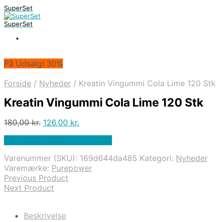
SuperSet
SuperSet
På Udsalg! 30%
Forside
/
Nyheder
/
Kreatin Vingummi Cola Lime 120 Stk
Kreatin Vingummi Cola Lime 120 Stk
Den
Den
180,00
kr.
126,00
kr.
oprindelige
aktuelle
På Udsalg hos Purepower.dk
pris
pris
var:
er:
Varenummer (SKU):
169d644da485
Kategori:
Nyheder
180,00 kr..
126,00 kr..
Varemærke:
Purepower
Previous Product
Next Product
Beskrivelse