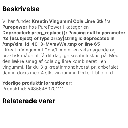
Beskrivelse
Vi har fundet
Kreatin Vingummi Cola Lime Stk
fra
Purepower
hos PurePower i kategorien
Deprecated
: preg_replace(): Passing null to parameter
#3 ($subject) of type array|string is deprecated in
/tmp/xim_id_4013-MvmvWe.tmp
on line
65
. Kreatin Vingummi Cola/Lime er en velsmagende og
praktisk måde at få dit daglige kreatintilskud på. Med
den lækre smag af cola og lime kombineret i en
vingummi, får du 3 g kreatinmonohydrat pr. anbefalet
daglig dosis med 4 stk. vingummi. Perfekt til dig, d
Yderlige produktinformationer:
Produkt id: 54856483701111
Relaterede varer