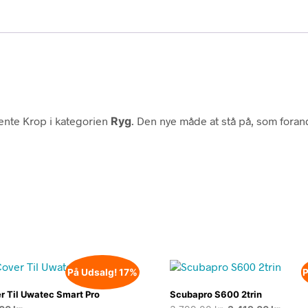
ente Krop i kategorien
Ryg
. Den nye måde at stå på, som forand
På Udsalg! 17%
P
r Til Uwatec Smart Pro
Scubapro S600 2trin