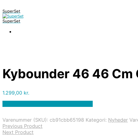
SuperSet
SuperSet
Kybounder 46 46 Cm 
1.299,00
kr.
Bedste pris hos Denintelligentekrop.dk
Varenummer (SKU):
cb91cbb65198
Kategori:
Nyheder
Va
Previous Product
Next Product