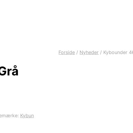
Forside
/
Nyheder
/
Kybounder 4
Grå
remærke:
Kybun