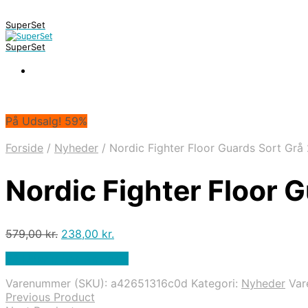
SuperSet
SuperSet
På Udsalg! 59%
Forside
/
Nyheder
/
Nordic Fighter Floor Guards Sort Gr
Nordic Fighter Floor
Den
Den
579,00
kr.
238,00
kr.
oprindelige
aktuelle
På Udsalg hos Apuls.dk
pris
pris
var:
er:
Varenummer (SKU):
a42651316c0d
Kategori:
Nyheder
Va
579,00 kr..
238,00 kr..
Previous Product