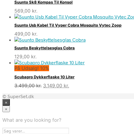
Suunto Sk8 Kompas Til Konsol
569,00
kr.
Suunto Usb Kabel Til Vyper Cobra Mosquito Vytec Zoop
499,00
kr.
Suunto Beskyttelsesglas Cobra
129,00
kr.
På Udsalg! 10%
Scubapro Dykkerflaske 10 Liter
Den
Den
3.499,00
kr.
3.149,00
kr.
oprindelige
aktuelle
© SuperSet.dk
pris
pris
×
var:
er:
3.499,00 kr..
3.149,00 kr..
×
What are you looking for?