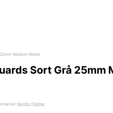
å 25mm Medium Bløde
 Guards Sort Grå 25mm
remærke:
Nordic Fighter