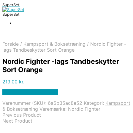
SuperSet
SuperSet
Forside
/
Kampsport & Boksetræning
/
Nordic Fighter -
lags Tandbeskytter Sort Orange
Nordic Fighter -lags Tandbeskytter
Sort Orange
219,00
kr.
Bedste pris hos Apuls.dk
Varenummer (SKU):
6a5b35ac8e52
Kategori:
Kampsport
& Boksetræning
Varemærke:
Nordic Fighter
Previous Product
Next Product