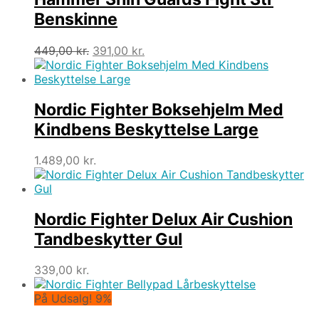
Benskinne
Den
Den
449,00
kr.
391,00
kr.
oprindelige
aktuelle
pris
pris
var:
er:
449,00 kr..
391,00 kr..
Nordic Fighter Boksehjelm Med
Kindbens Beskyttelse Large
1.489,00
kr.
Nordic Fighter Delux Air Cushion
Tandbeskytter Gul
339,00
kr.
På Udsalg! 9%