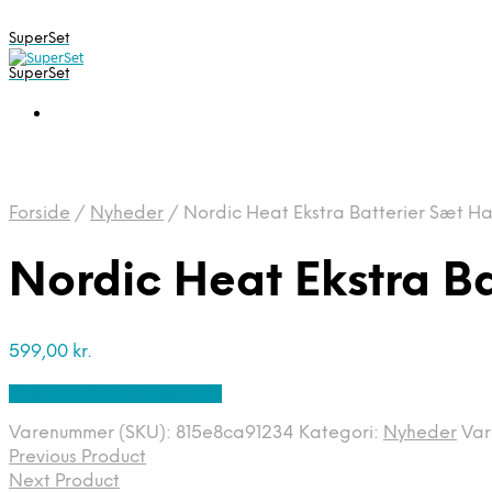
SuperSet
SuperSet
Forside
/
Nyheder
/
Nordic Heat Ekstra Batterier Sæt H
Nordic Heat Ekstra B
599,00
kr.
Bedste pris hos Diving .dk
Varenummer (SKU):
815e8ca91234
Kategori:
Nyheder
Va
Previous Product
Next Product