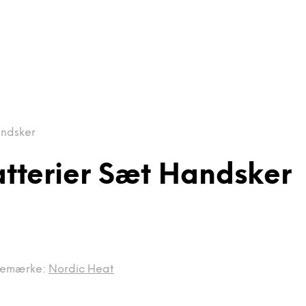
andsker
atterier Sæt Handsker
remærke:
Nordic Heat