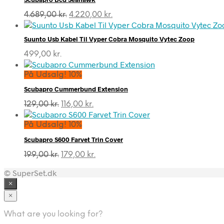
Den
Den
4.689,00
kr.
4.220,00
kr.
oprindelige
aktuelle
pris
pris
Suunto Usb Kabel Til Vyper Cobra Mosquito Vytec Zoop
var:
er:
4.689,00 kr..
4.220,00 kr..
499,00
kr.
På Udsalg! 10%
Scubapro Cummerbund Extension
Den
Den
129,00
kr.
116,00
kr.
oprindelige
aktuelle
pris
pris
På Udsalg! 10%
var:
er:
Scubapro S600 Farvet Trin Cover
129,00 kr..
116,00 kr..
Den
Den
199,00
kr.
179,00
kr.
oprindelige
aktuelle
© SuperSet.dk
pris
pris
var:
er:
×
199,00 kr..
179,00 kr..
×
What are you looking for?