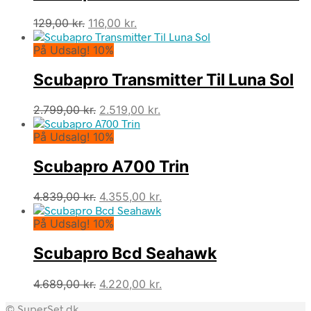
Den
Den
129,00
kr.
116,00
kr.
oprindelige
aktuelle
På Udsalg! 10%
pris
pris
var:
er:
Scubapro Transmitter Til Luna Sol
129,00 kr..
116,00 kr..
Den
Den
2.799,00
kr.
2.519,00
kr.
oprindelige
aktuelle
På Udsalg! 10%
pris
pris
var:
er:
Scubapro A700 Trin
2.799,00 kr..
2.519,00 kr..
Den
Den
4.839,00
kr.
4.355,00
kr.
oprindelige
aktuelle
På Udsalg! 10%
pris
pris
var:
er:
Scubapro Bcd Seahawk
4.839,00 kr..
4.355,00 kr..
Den
Den
4.689,00
kr.
4.220,00
kr.
oprindelige
aktuelle
© SuperSet.dk
pris
pris