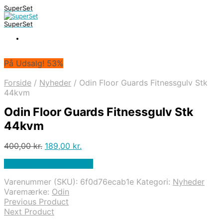
SuperSet
SuperSet
På Udsalg! 53%
Forside
/
Nyheder
/
Odin Floor Guards Fitnessgulv Stk
44kvm
Odin Floor Guards Fitnessgulv Stk
44kvm
Den
Den
400,00
kr.
189,00
kr.
oprindelige
aktuelle
På Udsalg hos Apuls.dk
pris
pris
var:
er:
Varenummer (SKU):
6f0d76ecab1e
Kategori:
Nyheder
400,00 kr..
189,00 kr..
Varemærke:
Odin
Previous Product
Next Product