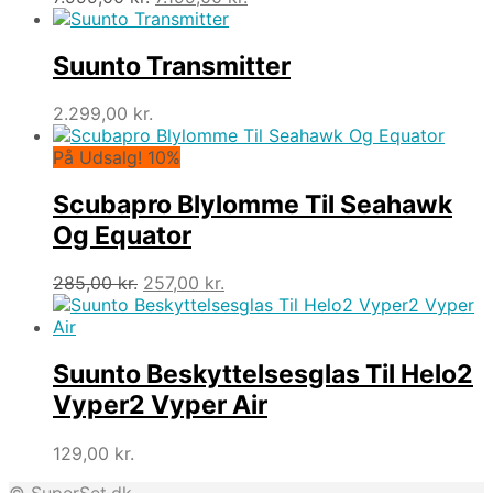
oprindelige
aktuelle
pris
pris
var:
er:
Suunto Transmitter
7.999,00 kr..
7.199,00 kr..
2.299,00
kr.
På Udsalg! 10%
Scubapro Blylomme Til Seahawk
Og Equator
Den
Den
285,00
kr.
257,00
kr.
oprindelige
aktuelle
pris
pris
var:
er:
285,00 kr..
257,00 kr..
Suunto Beskyttelsesglas Til Helo2
Vyper2 Vyper Air
129,00
kr.
© SuperSet.dk