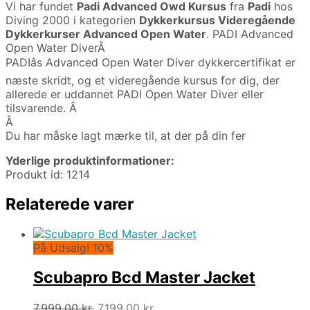
Vi har fundet
Padi Advanced Owd Kursus
fra
Padi
hos
Diving 2000 i kategorien
Dykkerkursus Videregående
Dykkerkurser Advanced Open Water
. PADI Advanced
Open Water DiverÂ
PADIâs Advanced Open Water Diver dykkercertifikat er
næste skridt, og et videregående kursus for dig, der
allerede er uddannet PADI Open Water Diver eller
tilsvarende. Â
Â
Du har måske lagt mærke til, at der på din fer
Yderlige produktinformationer:
Produkt id: 1214
Relaterede varer
På Udsalg! 10%
Scubapro Bcd Master Jacket
Den
Den
7.999,00
kr.
7.199,00
kr.