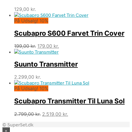
129,00
kr.
På Udsalg! 10%
Scubapro S600 Farvet Trin Cover
Den
Den
199,00
kr.
179,00
kr.
oprindelige
aktuelle
pris
pris
Suunto Transmitter
var:
er:
199,00 kr..
179,00 kr..
2.299,00
kr.
På Udsalg! 10%
Scubapro Transmitter Til Luna Sol
Den
Den
2.799,00
kr.
2.519,00
kr.
oprindelige
aktuelle
© SuperSet.dk
pris
pris
×
var:
er: