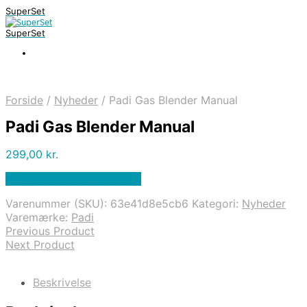
SuperSet
SuperSet
Forside
/
Nyheder
/
Padi Gas Blender Manual
Padi Gas Blender Manual
299,00
kr.
Bedste pris hos Diving .dk
Varenummer (SKU):
63e41d8e5cb6
Kategori:
Nyheder
Varemærke:
Padi
Previous Product
Next Product
Beskrivelse