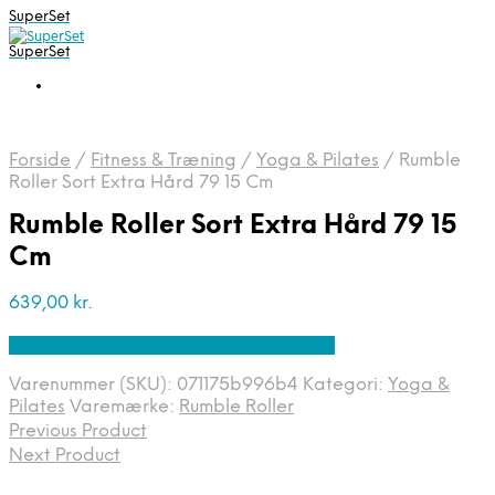
SuperSet
SuperSet
Forside
/
Fitness & Træning
/
Yoga & Pilates
/
Rumble
Roller Sort Extra Hård 79 15 Cm
Rumble Roller Sort Extra Hård 79 15
Cm
639,00
kr.
Bedste pris hos Denintelligentekrop.dk
Varenummer (SKU):
071175b996b4
Kategori:
Yoga &
Pilates
Varemærke:
Rumble Roller
Previous Product
Next Product