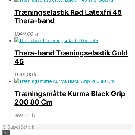
Træningselastik Rød Latexfri 45
Thera-band
1.049,00
kr.
Thera-band Træningselastik Guld
45
1.849,00
kr.
Træningsmåtte Kurma Black Grip
200 80 Cm
869,00
kr.
© SuperSet.dk
×