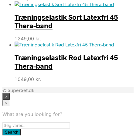
Træningselastik Sort Latexfri 45
Thera-band
1.249,00
kr.
Træningselastik Rød Latexfri 45
Thera-band
1.049,00
kr.
© SuperSet.dk
×
×
What are you looking for?