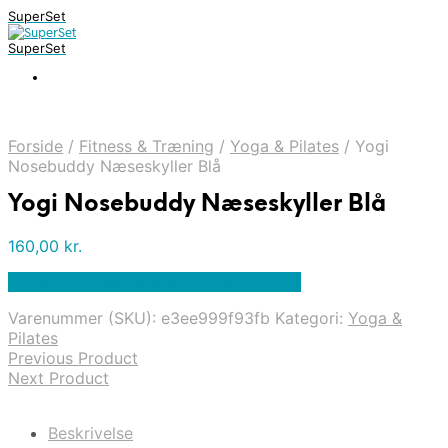
SuperSet
SuperSet
Forside
/
Fitness & Træning
/
Yoga & Pilates
/
Yogi
Nosebuddy Næseskyller Blå
Yogi Nosebuddy Næseskyller Blå
160,00
kr.
Bedste pris hos Denintelligentekrop.dk
Varenummer (SKU):
e3ee999f93fb
Kategori:
Yoga &
Pilates
Previous Product
Next Product
Beskrivelse