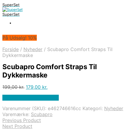
SuperSet
SuperSet
På Udsalg! 10%
Forside
/
Nyheder
/
Scubapro Comfort Straps Til
Dykkermaske
Scubapro Comfort Straps Til
Dykkermaske
Den
Den
199,00
kr.
179,00
kr.
oprindelige
aktuelle
På Udsalg hos Diving .dk
pris
pris
var:
er:
Varenummer (SKU):
e462746616cc
Kategori:
Nyheder
199,00 kr..
179,00 kr..
Varemærke:
Scubapro
Previous Product
Next Product