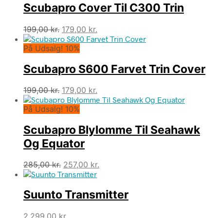
Scubapro Cover Til C300 Trin
Den
Den
199,00
kr.
179,00
kr.
oprindelige
aktuelle
På Udsalg! 10%
pris
pris
var:
er:
Scubapro S600 Farvet Trin Cover
199,00 kr..
179,00 kr..
Den
Den
199,00
kr.
179,00
kr.
oprindelige
aktuelle
På Udsalg! 10%
pris
pris
var:
er:
Scubapro Blylomme Til Seahawk
199,00 kr..
179,00 kr..
Og Equator
Den
Den
285,00
kr.
257,00
kr.
oprindelige
aktuelle
pris
pris
Suunto Transmitter
var:
er:
285,00 kr..
257,00 kr..
2.299,00
kr.