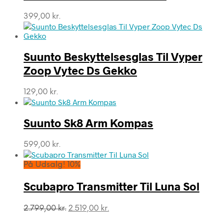
399,00
kr.
Suunto Beskyttelsesglas Til Vyper
Zoop Vytec Ds Gekko
129,00
kr.
Suunto Sk8 Arm Kompas
599,00
kr.
På Udsalg! 10%
Scubapro Transmitter Til Luna Sol
Den
Den
2.799,00
kr.
2.519,00
kr.
oprindelige
aktuelle