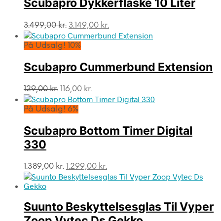
Scubapro Dykkerflaske 10 Liter
Den
Den
3.499,00
kr.
3.149,00
kr.
oprindelige
aktuelle
pris
pris
På Udsalg! 10%
var:
er:
3.499,00 kr..
3.149,00 kr..
Scubapro Cummerbund Extension
Den
Den
129,00
kr.
116,00
kr.
oprindelige
aktuelle
pris
pris
På Udsalg! 6%
var:
er:
129,00 kr..
116,00 kr..
Scubapro Bottom Timer Digital
330
Den
Den
1.389,00
kr.
1.299,00
kr.
oprindelige
aktuelle
pris
pris
var:
er:
Suunto Beskyttelsesglas Til Vyper
1.389,00 kr..
1.299,00 kr..
Zoop Vytec Ds Gekko