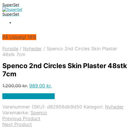
SuperSet
SuperSet
På Udsalg! 18%
Forside
/
Nyheder
/
Spenco 2nd Circles Skin Plaster
48stk 7cm
Spenco 2nd Circles Skin Plaster 48stk
7cm
Den
Den
1.200,00
kr.
989,00
kr.
oprindelige
aktuelle
På Udsalg hos Apuls.dk
pris
pris
var:
er:
Varenummer (SKU):
d82956db9d50
Kategori:
Nyheder
1.200,00 kr..
989,00 kr..
Varemærke:
Spenco
Previous Product
Next Product