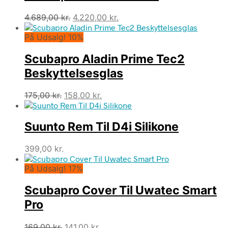
Den
Den
4.689,00
kr.
4.220,00
kr.
oprindelige
aktuelle
På Udsalg! 10%
pris
pris
var:
er:
Scubapro Aladin Prime Tec2
4.689,00 kr..
4.220,00 kr..
Beskyttelsesglas
Den
Den
175,00
kr.
158,00
kr.
oprindelige
aktuelle
pris
pris
Suunto Rem Til D4i Silikone
var:
er:
175,00 kr..
158,00 kr..
399,00
kr.
På Udsalg! 17%
Scubapro Cover Til Uwatec Smart
Pro
Den
Den
169,00
kr.
141,00
kr.