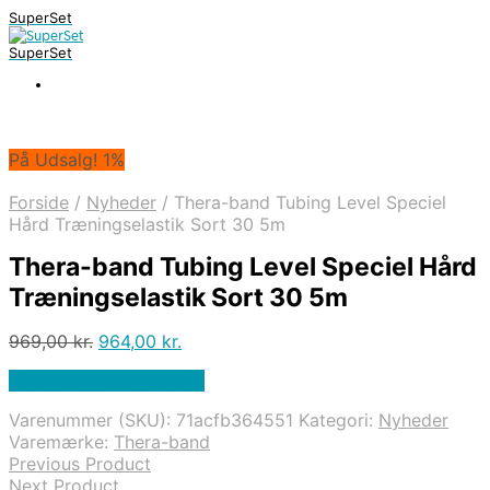
SuperSet
SuperSet
På Udsalg! 1%
Forside
/
Nyheder
/
Thera-band Tubing Level Speciel
Hård Træningselastik Sort 30 5m
Thera-band Tubing Level Speciel Hård
Træningselastik Sort 30 5m
Den
Den
969,00
kr.
964,00
kr.
oprindelige
aktuelle
På Udsalg hos Apuls.dk
pris
pris
var:
er:
Varenummer (SKU):
71acfb364551
Kategori:
Nyheder
969,00 kr..
964,00 kr..
Varemærke:
Thera-band
Previous Product
Next Product