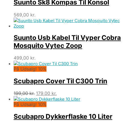
Suunto Sk8 Kompas Til Konsol
569,00
kr.
Suunto Usb Kabel Til Vyper Cobra
Mosquito Vytec Zoop
499,00
kr.
På Udsalg! 10%
Scubapro Cover Til C300 Trin
Den
Den
199,00
kr.
179,00
kr.
oprindelige
aktuelle
På Udsalg! 10%
pris
pris
var:
er:
Scubapro Dykkerflaske 10 Liter
199,00 kr..
179,00 kr..