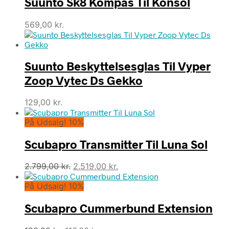
Suunto Sk8 Kompas Til Konsol
569,00
kr.
Suunto Beskyttelsesglas Til Vyper
Zoop Vytec Ds Gekko
129,00
kr.
På Udsalg! 10%
Scubapro Transmitter Til Luna Sol
Den
Den
2.799,00
kr.
2.519,00
kr.
oprindelige
aktuelle
På Udsalg! 10%
pris
pris
var:
er:
Scubapro Cummerbund Extension
2.799,00 kr..
2.519,00 kr..