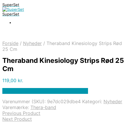
SuperSet
SuperSet
Forside
/
Nyheder
/
Theraband Kinesiology Strips Rød
25 Cm
Theraband Kinesiology Strips Rød 25
Cm
119,00
kr.
Bedste pris hos Denintelligentekrop.dk
Varenummer (SKU):
9e7dc029dbe4
Kategori:
Nyheder
Varemærke:
Thera-band
Previous Product
Next Product