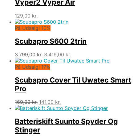
Vyper2 Vyper Air
129,00
kr.
På Udsalg! 10%
Scubapro S600 2trin
Den
Den
3.799,00
kr.
3.419,00
kr.
oprindelige
aktuelle
pris
pris
På Udsalg! 17%
var:
er:
3.799,00 kr..
3.419,00 kr..
Scubapro Cover Til Uwatec Smart
Pro
Den
Den
169,00
kr.
141,00
kr.
oprindelige
aktuelle
pris
pris
var:
er:
Batteriskift Suunto Spyder Og
169,00 kr..
141,00 kr..
Stinger