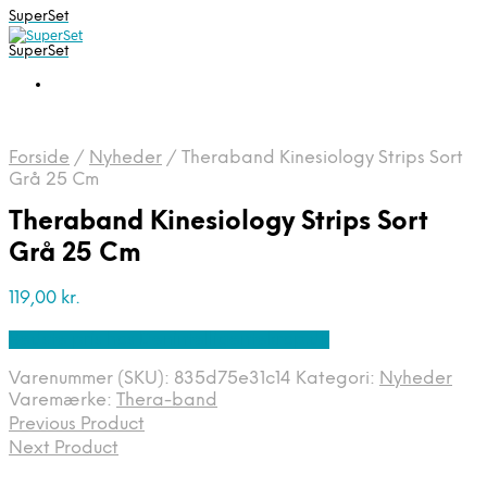
SuperSet
SuperSet
Forside
/
Nyheder
/
Theraband Kinesiology Strips Sort
Grå 25 Cm
Theraband Kinesiology Strips Sort
Grå 25 Cm
119,00
kr.
Bedste pris hos Denintelligentekrop.dk
Varenummer (SKU):
835d75e31c14
Kategori:
Nyheder
Varemærke:
Thera-band
Previous Product
Next Product