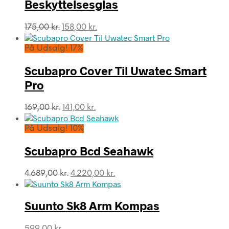
Beskyttelsesglas
Den
Den
175,00
kr.
158,00
kr.
oprindelige
aktuelle
pris
pris
På Udsalg! 17%
var:
er:
175,00 kr..
158,00 kr..
Scubapro Cover Til Uwatec Smart
Pro
Den
Den
169,00
kr.
141,00
kr.
oprindelige
aktuelle
pris
pris
På Udsalg! 10%
var:
er:
169,00 kr..
141,00 kr..
Scubapro Bcd Seahawk
Den
Den
4.689,00
kr.
4.220,00
kr.
oprindelige
aktuelle
pris
pris
var:
er:
Suunto Sk8 Arm Kompas
4.689,00 kr..
4.220,00 kr..
599,00
kr.