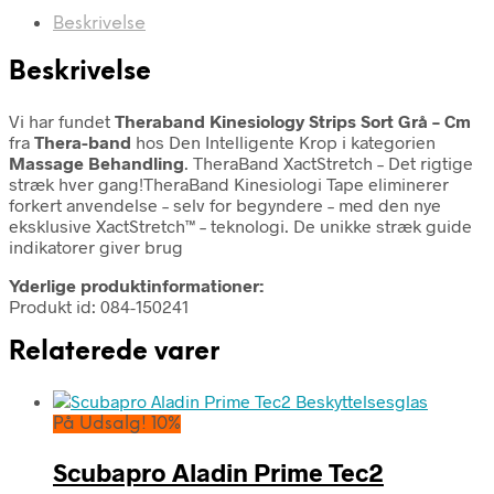
Beskrivelse
Beskrivelse
Vi har fundet
Theraband Kinesiology Strips Sort Grå – Cm
fra
Thera-band
hos Den Intelligente Krop i kategorien
Massage Behandling
. TheraBand XactStretch – Det rigtige
stræk hver gang!TheraBand Kinesiologi Tape eliminerer
forkert anvendelse – selv for begyndere – med den nye
eksklusive XactStretch™ – teknologi. De unikke stræk guide
indikatorer giver brug
Yderlige produktinformationer:
Produkt id: 084-150241
Relaterede varer
På Udsalg! 10%
Scubapro Aladin Prime Tec2