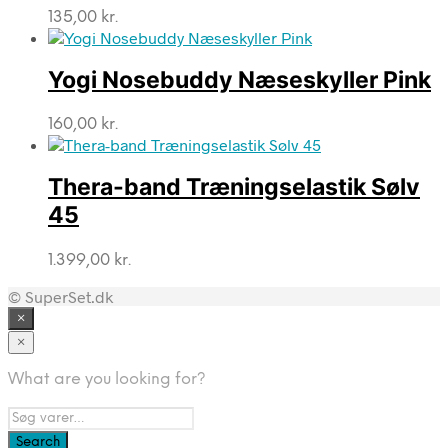
135,00
kr.
Yogi Nosebuddy Næseskyller Pink
160,00
kr.
Thera-band Træningselastik Sølv
45
1.399,00
kr.
© SuperSet.dk
×
×
What are you looking for?