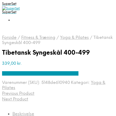
SuperSet
SuperSet
Forside
/
Fitness & Træning
/
Yoga & Pilates
/
Tibetansk
Syngeskål 400-499
Tibetansk Syngeskål 400-499
339,00
kr.
Bedste pris hos Denintelligentekrop.dk
Varenummer (SKU):
5148de610940
Kategori:
Yoga &
Pilates
Previous Product
Next Product
Beskrivelse