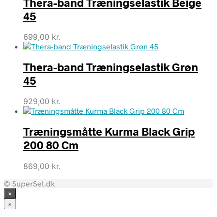
Thera-band Træningselastik Beige
45
699,00
kr.
Thera-band Træningselastik Grøn
45
929,00
kr.
Træningsmåtte Kurma Black Grip
200 80 Cm
869,00
kr.
© SuperSet.dk
×
×