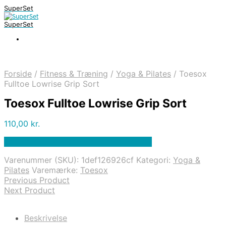
SuperSet
SuperSet
Forside
/
Fitness & Træning
/
Yoga & Pilates
/
Toesox
Fulltoe Lowrise Grip Sort
Toesox Fulltoe Lowrise Grip Sort
110,00
kr.
Bedste pris hos Denintelligentekrop.dk
Varenummer (SKU):
1def126926cf
Kategori:
Yoga &
Pilates
Varemærke:
Toesox
Previous Product
Next Product
Beskrivelse