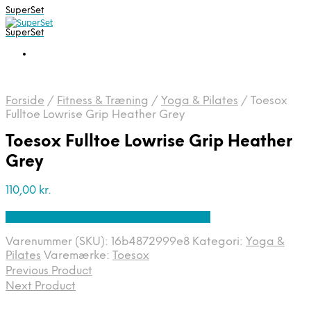
SuperSet
SuperSet
Forside
/
Fitness & Træning
/
Yoga & Pilates
/
Toesox
Fulltoe Lowrise Grip Heather Grey
Toesox Fulltoe Lowrise Grip Heather
Grey
110,00
kr.
Bedste pris hos Denintelligentekrop.dk
Varenummer (SKU):
16b4872999e8
Kategori:
Yoga &
Pilates
Varemærke:
Toesox
Previous Product
Next Product