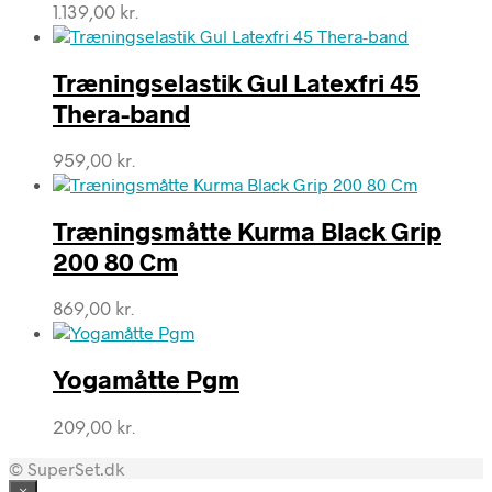
1.139,00
kr.
Træningselastik Gul Latexfri 45
Thera-band
959,00
kr.
Træningsmåtte Kurma Black Grip
200 80 Cm
869,00
kr.
Yogamåtte Pgm
209,00
kr.
© SuperSet.dk
×