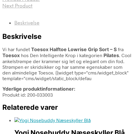
Next Product
Beskrivelse
Beskrivelse
Vi har fundet
Toesox Halftoe Lowrise Grip Sort – S
fra
Toesox
hos Den Intelligente Krop i kategorien
Pilates
. Cool
ankelstrømpe der krammer sig let og elegant om din fod.
Strømpen er skridsikker og har samme egenskaber som
den almindelige Toesox. {{widget type="cms/widget_block"
template="cms/widget/static_block/defau
Yderlige produktinformationer:
Produkt id: 200-033003
Relaterede varer
Yogi Nosebuddy Næseskyller Blå