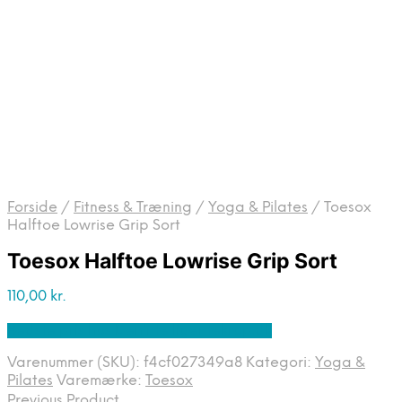
Forside
/
Fitness & Træning
/
Yoga & Pilates
/
Toesox
Halftoe Lowrise Grip Sort
Toesox Halftoe Lowrise Grip Sort
110,00
kr.
Bedste pris hos Denintelligentekrop.dk
Varenummer (SKU):
f4cf027349a8
Kategori:
Yoga &
Pilates
Varemærke:
Toesox
Previous Product