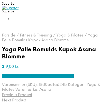
SuperSet
SuperSet
Forside
/
Fitness & Træning
/
Yoga & Pilates
/
Yoga
Pølle Bomulds Kapok Asana Blomme
Yoga Pølle Bomulds Kapok Asana
Blomme
319,00
kr.
Bedste pris hos Denintelligentekrop.dk
Varenummer (SKU):
18d0bdfa624b
Kategori:
Yoga &
Pilates
Varemærke:
Asana
Previous Product
Next Product