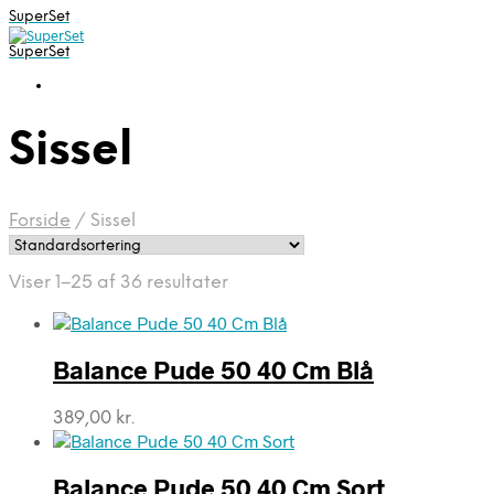
SuperSet
SuperSet
Sissel
Forside
/
Sissel
Viser 1–25 af 36 resultater
Balance Pude 50 40 Cm Blå
389,00
kr.
Balance Pude 50 40 Cm Sort