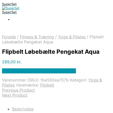
SuperSet
SuperSet
Forside
/
Fitness & Træning
/
Yoga & Pilates
/
Flipbelt
Løbebælte Pengekat Aqua
Flipbelt Løbebælte Pengekat Aqua
289,00
kr.
Bedste pris hos Denintelligentekrop.dk
Varenummer (SKU):
fba592ea757b
Kategori:
Yoga &
Pilates
Varemærke:
Flipbelt
Previous Product
Next Product
Beskrivelse