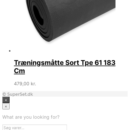
Træningsmåtte Sort Tpe 61 183
Cm
479,00
kr.
© SuperSet.dk
×
×
What are you looking for?